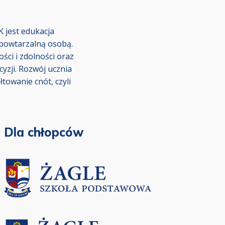
 jest edukacja
epowtarzalną osobą.
ci i zdolności oraz
yzji. Rozwój ucznia
towanie cnót, czyli
Dla chłopców