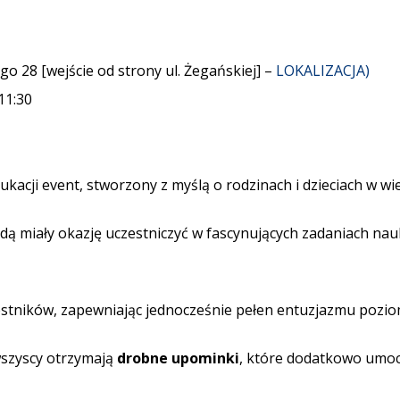
o 28 [wejście od strony ul. Żegańskiej] –
LOKALIZACJA)
11:30
dukacji event, stworzony z myślą o rodzinach i dzieciach w wi
ą miały okazję uczestniczyć w fascynujących zadaniach na
estników, zapewniając jednocześnie pełen entuzjazmu pozi
wszyscy otrzymają
drobne upominki
, które dodatkowo umoc